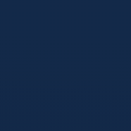
旅行攻略
2026-05-18 07:18:45
2026世界杯跨国追球路线设计指南：美加墨小组赛
时间下的高效观赛行程
如果你想把2026世界杯看成一场真正的北美旅行，这份跨国追
球路线设计指南会很实用。它从小组赛时间、城市分布、机票
住宿与城际交通出发，帮你把多场比赛串成更顺手、更省心的