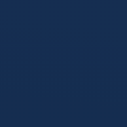
前线情报官
独家更衣室动态
直击欧洲各大豪门训练营，提供第一手的伤停内幕、首发预测
及球员心理状态评估，掌握赛前先机。
欧战前线速递