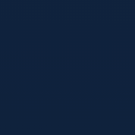
北京市朝阳区北辰东路15号国家体育场办公区
合作伙伴
满冠体育官方