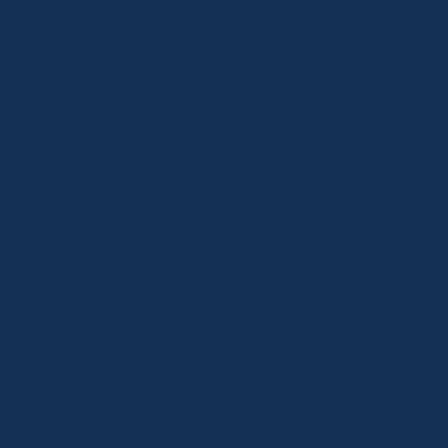
无论在通勤路上还是被窝之中，都能享受永不断线的欧战激
情。支持后台听球、画中画悬浮窗及进球高能时刻智能推送。
纯净无广告，开屏即达比赛现场
离线缓存功能，随时重温经典录像回放
防劫持加密链路，保障您的观赛隐私与连接安全
获取官方客户端