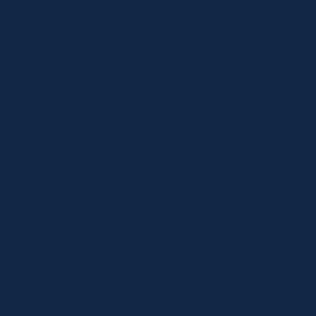
海外赛事的跨国传输一直面临着延迟高、画质损耗、高峰期卡
顿等痛点。为了彻底解决这一问题，优直播技术团队投入巨资
打造了专为高动态体育赛事定制的流媒体分发网络
（CDN）。通过智能边缘节点计算与动态路由优化，我们成
功将跨洲际直播的延迟压缩至毫秒级。这意味着，当现场的皮
球划破夜空钻入网窝时，屏幕前的您能与现场八万名观众同时
跃起欢呼。
在画质呈现上，我们拒绝妥协。平台全面支持H.265编码的4K
蓝光画质，配合HDR高动态范围技术，即使是暗光环境下的
草皮细节与球员面部表情也清晰可见。对于移动端用户，优直
播APP下载后，系统会根据您的当前网络环境自动平滑切换码
率，确保在地铁、高铁等弱网环境下依然能够流畅观赛。
沉浸式战术矩阵：懂球帝的专属数据终端
现代足球是数据与战术的精密结合。我们不仅仅提供视频流，
更提供一套完整的赛事数据分析系统。在优直播欧冠官网，您
可以在观赛的同时，调出实时的战术热图、球员跑动距离、传
球成功率及预期进球数（xG）。我们的硬核赛前数据矩阵，
整合了权威机构的伤停名单与历史交锋记录，配合多位资深专