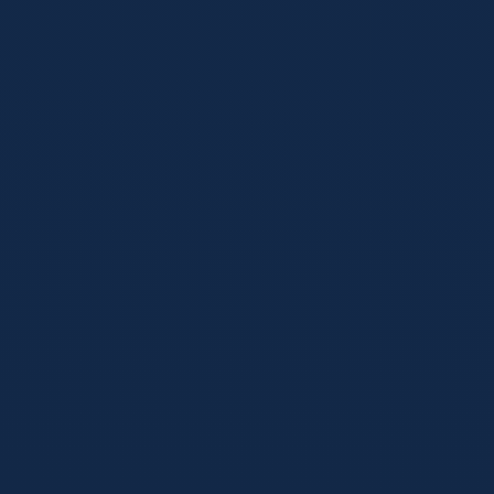
观赛路线。