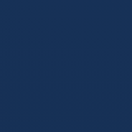
大师级战术多视角
打破单一转播限制，提供上帝视角、明星球员追踪跟拍及战术
热图实时叠层，让您像主教练一样阅读比赛。
硬核赛前数据矩阵
整合欧洲权威体育数据机构资源，提供精确到球员个人的伤停
报告、历史交锋模型及实时战力指数分析。
移动端专属特权
将伯纳乌与安菲尔德
装进口袋
立即安装优直播欧冠官方原生APP。针对移动网络深度优化，